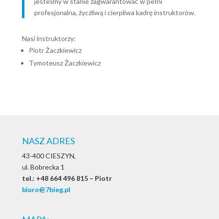
jesteśmy w stanie zagwarantować w pełni
profesjonalna, życzliwą i cierpliwa kadrę instruktorów.
Nasi instruktorzy:
Piotr Żaczkiewicz
Tymoteusz Żaczkiewicz
NASZ ADRES
43-400 CIESZYN,
ul. Bobrecka 1
tel.: +48 664 496 815 – Piotr
biuro@7bieg.pl